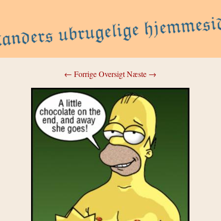
← Forrige
Oversigt
Næste →